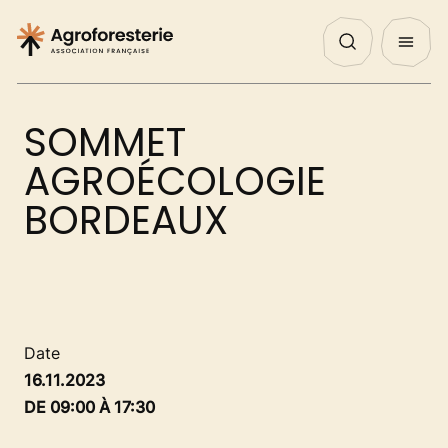
Panneau de gestion des cookies
Nos Actualités
Agenda
English
QUI SOMMES NOUS ?
SOMMET
NOS ACTIONS
AGROÉCOLOGIE
BORDEAUX
PROJETS
DÉCOUVRIR
Date
16.11.2023
AGIR
DE 09:00 À 17:30