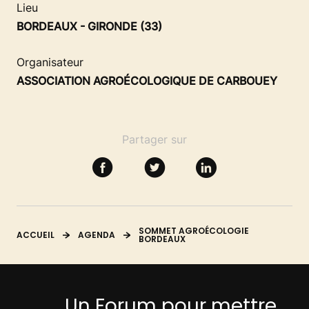
SE FORMER
Lieu
BORDEAUX - GIRONDE (33)
RESSOURCES
Organisateur
ASSOCIATION AGROÉCOLOGIQUE DE CARBOUEY
Partager sur
SOMMET AGROÉCOLOGIE
ACCUEIL
AGENDA
BORDEAUX
Un Forum pour mettre