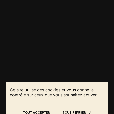
ŒUVRER POUR UNE
Ce site utilise des cookies et vous donne le
contrôle sur ceux que vous souhaitez activer
AGRICULTURE FERTILE DU SOL AU
RESTEZ INFORMÉS
REJOIGNEZ-NOUS
PAYSAGE
!
!
TOUT ACCEPTER
TOUT REFUSER