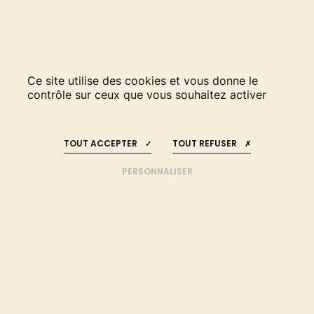
Ce site utilise des cookies et vous donne le
contrôle sur ceux que vous souhaitez activer
RESTEZ INFORMÉS
REJOIGNEZ-NOUS
!
!
TOUT ACCEPTER
TOUT REFUSER
LE CADRE JURIDIQUE
ET FISCAL FRANÇAIS
PERSONNALISER
ACCUEIL
RÉGLEMENTATION FRANÇAISE