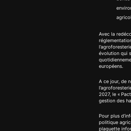
enviro
agrico
Avec la redéco
réglementation
l’agroforester
évolution qui 
quotidiennem
européens.
A ce jour, de
l’agroforester
2027, le « Pact
gestion des ha
Pour plus d’inf
politique agri
plaquette inf