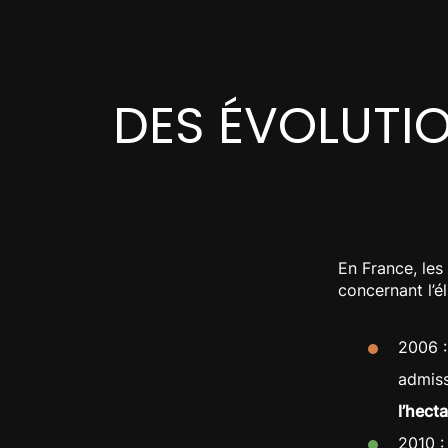
DES ÉVOLUTI
En France, les
concernant l’él
2006 :
admiss
l’hect
2010 :