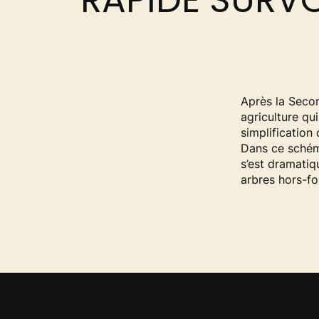
RAPIDE SURVO
Après la Seco
agriculture qu
simplification
Dans ce schéma
s’est dramatiq
arbres hors-fo