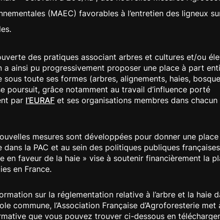
nnementales (MAEC) favorables à l’entretien des ligneux sur
les.
uverte des pratiques associant arbres et cultures et/ou éle
 a ainsi pu progressivement proposer une place à part ent
ie sous toute ses formes (arbres, alignements, haies, bosqu
se poursuit, grâce notamment au travail d’influence porté
ent par
l’EURAF
et ses organisations membres dans chacun 
 nouvelles mesures sont développées pour donner une place
ie dans la PAC et au sein des politiques publiques française
e en faveur de la haie » vise à soutenir financièrement la pl
ies en France.
ormation sur la réglementation relative à l’arbre et la haie d
cole commune, l’Association Française d’Agroforesterie met 
ormative que vous pouvez trouver ci-dessous en télécharge