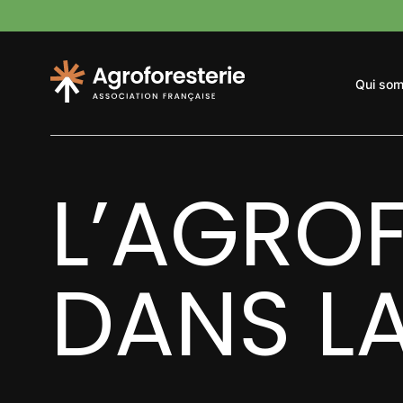
Panneau de gestion des cookies
Qui so
L’agroforesterie, définition
S’inspirer
Se f
L’AGROF
Consomme
DANS L
Agroforesterie Péyi
B