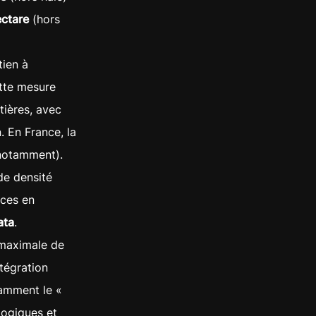
ectare
(hors
tien à
ette mesure
tières, avec
. En France, la
 notamment).
 de densité
aces en
ata
.
 maximale de
ntégration
tamment le «
logiques et