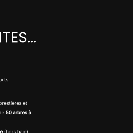
ES...
orts
orestières et
 de
50 arbres à
re
(hors haie)