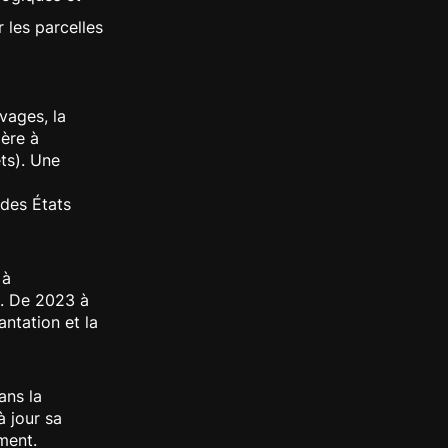
 les parcelles
vages, la
ière à
ets). Une
des États
 à
s. De 2023 à
antation et la
ans la
à jour sa
ment.