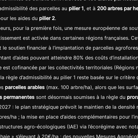
’admissibilité des parcelles au
pilier 1
, et à
200 arbres par h
pour les aides du
pilier 2
.
lleurs, pour la première fois, une mesure européenne de sou
stissement est activée dans certaines régions françaises. C
 le soutien financier à l’implantation de parcelles agrofores
tant d’aides pouvant atteindre 80% des coûts d’installation
 est cofinancée par les collectivités territoriales (Régions
la règle d’admissibilité au pilier 1 reste basée sur le critère
es
parcelles arables
(max. 100 arbre/ha), alors que les surf
es permanentes
sont désormais soumises à la règle du
pror
027 : le plan stratégique prévoit le maintien de la densité
bres/ha ; la mise en place d’aides complémentaires pour l’i
astructures agro-écologiques (IAE) via l’écorégime avec no
haie » s’élevant à 20€/ha ; des nouvelles Mesures Agroéco