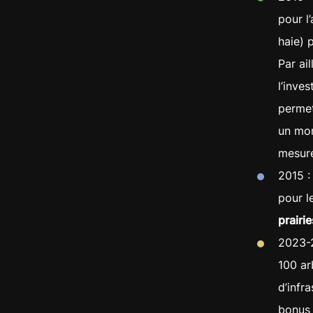
pour l
haie) 
Par ai
l’inve
permet
un mon
mesure
2015 : 
pour l
prairi
2023-2
100 ar
d’infr
bonus 