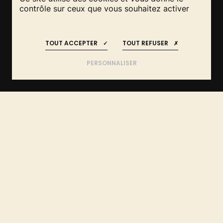
contrôle sur ceux que vous souhaitez activer
RESTEZ INFORMÉS
REJOIGNEZ-NOUS
!
!
TOUTE L'ACTUALITÉ DE
TOUT ACCEPTER
TOUT REFUSER
L'AGROFORESTERIE DANS
VOTRE BOÎTE DE RÉCEPTION
PERSONNALISER
ACCUEIL
NEWSLETTERS