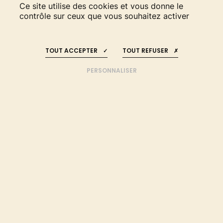
Ce site utilise des cookies et vous donne le
contrôle sur ceux que vous souhaitez activer
RESTEZ INFORMÉS
REJOIGNEZ-NOUS
!
!
DE L’ESSOR À LA
TOUT ACCEPTER
TOUT REFUSER
PÉRENNISATION DES
PRATIQUES DURABLES
PERSONNALISER
ACCUEIL
APPUI TECHNIQUE