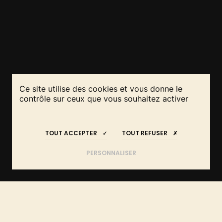
Ce site utilise des cookies et vous donne le
contrôle sur ceux que vous souhaitez activer
RESTEZ INFORMÉS
REJOIGNEZ-NOUS
!
!
UNE AGRICULTURE
TOUT ACCEPTER
TOUT REFUSER
PLUS FERTILE « DU SOL AU
PAYSAGE »
PERSONNALISER
ACCUEIL
L’ASSOCIATION