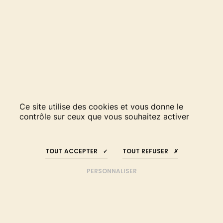
Ce site utilise des cookies et vous donne le
contrôle sur ceux que vous souhaitez activer
RESTEZ INFORMÉS
REJOIGNEZ-NOUS
DES SYSTÈMES
!
!
AGROFORESTIERS
TOUT ACCEPTER
TOUT REFUSER
NOURRICIERS À FORTE
DENSITÉ D'ARBRES
PERSONNALISER
ACCUEIL
JARDIN FORÊT