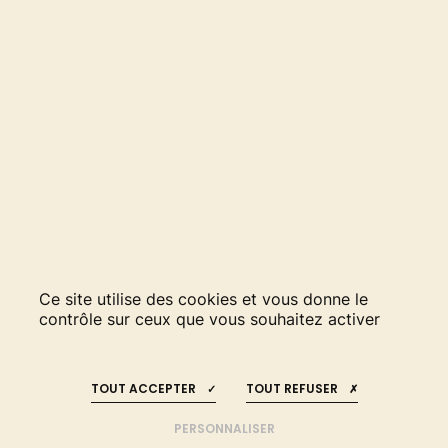
Ce site utilise des cookies et vous donne le
contrôle sur ceux que vous souhaitez activer
RESTEZ INFORMÉS
REJOIGNEZ-NOUS
!
!
TOUT ACCEPTER
TOUT REFUSER
LA COMPLÉMENTARITÉ
DES ANIMAUX ET DES ARBRES
PERSONNALISER