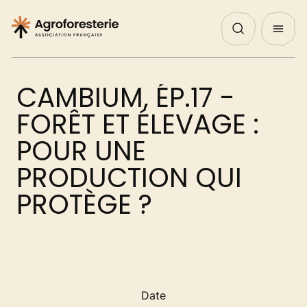
Panneau de gestion des cookies
Nos Actualités
Agenda
English
QUI SOMMES NOUS ?
CAMBIUM, ÉP.17 -
NOS ACTIONS
FORÊT ET ÉLEVAGE :
POUR UNE
PROJETS
PRODUCTION QUI
PROTÈGE ?
DÉCOUVRIR
AGIR
Date