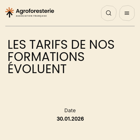
Panneau de gestion des cookies
Nos Actualités
Agenda
English
QUI SOMMES NOUS ?
LES TARIFS DE NOS
NOS ACTIONS
FORMATIONS
ÉVOLUENT
PROJETS
DÉCOUVRIR
Date
30.01.2026
AGIR