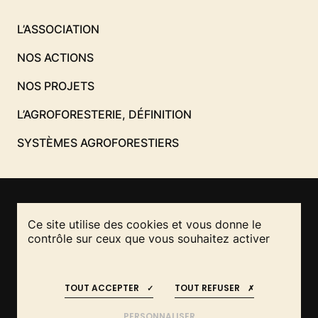
L’ASSOCIATION
NOS ACTIONS
NOS PROJETS
L’AGROFORESTERIE, DÉFINITION
SYSTÈMES AGROFORESTIERS
Ce site utilise des cookies et vous donne le
NOUS CONTACTER
contrôle sur ceux que vous souhaitez activer
RESTEZ INFORMÉS
REJOIGNEZ-NOUS
!
!
Mentions légales
TOUT ACCEPTER
TOUT REFUSER
© 2026 Agroforesterie Association Française
PERSONNALISER