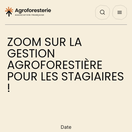
Panneau de gestion des cookies
Nos Actualités
Agenda
English
QUI SOMMES NOUS ?
ZOOM SUR LA
NOS ACTIONS
GESTION
AGROFORESTIÈRE
PROJETS
POUR LES STAGIAIRES
!
DÉCOUVRIR
AGIR
Date