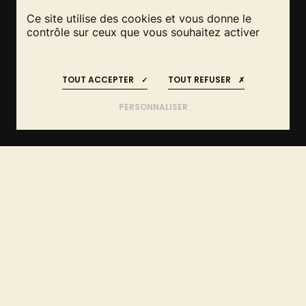
Ce site utilise des cookies et vous donne le
contrôle sur ceux que vous souhaitez activer
RESTEZ INFORMÉS
REJOIGNEZ-NOUS
!
!
TOUT ACCEPTER
TOUT REFUSER
LES DERNIÈRES
NOUVELLES DU RÉSEAU
PERSONNALISER
ACCUEIL
ACTUALITÉS