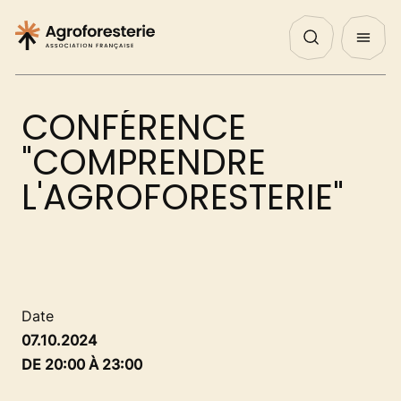
Panneau de gestion des cookies
Nos Actualités
Agenda
English
QUI SOMMES NOUS ?
CONFÉRENCE
NOS ACTIONS
"COMPRENDRE
L'AGROFORESTERIE"
PROJETS
DÉCOUVRIR
Date
07.10.2024
AGIR
DE 20:00 À 23:00