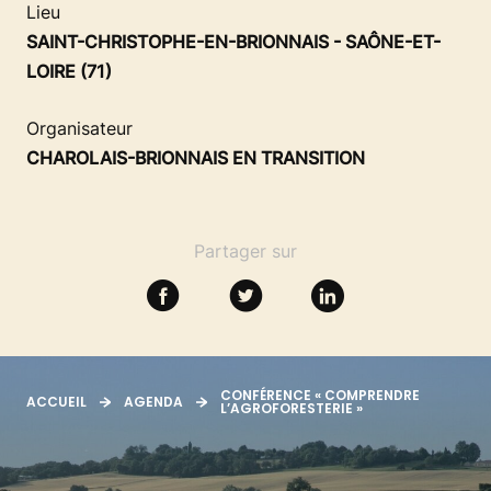
SE FORMER
Lieu
SAINT-CHRISTOPHE-EN-BRIONNAIS - SAÔNE-ET-
LOIRE (71)
RESSOURCES
Organisateur
CHAROLAIS-BRIONNAIS EN TRANSITION
Partager sur
CONFÉRENCE « COMPRENDRE
ACCUEIL
AGENDA
L’AGROFORESTERIE »