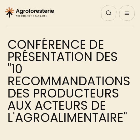
Panneau de gestion des cookies
Nos Actualités
Agenda
English
QUI SOMMES NOUS ?
CONFÉRENCE DE
NOS ACTIONS
PRÉSENTATION DES
"10
PROJETS
RECOMMANDATIONS
DES PRODUCTEURS
DÉCOUVRIR
AUX ACTEURS DE
L'AGROALIMENTAIRE"
AGIR