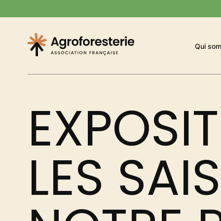
Panneau de gestion des cookies
Qui so
L’agroforesterie, définition
S’inspirer
Se f
EXPOSIT
Consomme
LES SAI
Agroforesterie Péyi
B