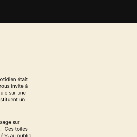
otidien était
nous invite à
puie sur une
stituent un
ssage sur
e. Ces toiles
ées au public.