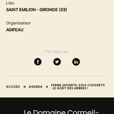
SE FORMER
Lieu
SAINT EMILION - GIRONDE (33)
RESSOURCES
Organisateur
AGR'EAU
Partager sur
FERME OUVERTE, SOLS COUVERTS
ACCUEIL
AGENDA
: LE GOÛT DES ARBRES !
Le Domaine Cormeil-