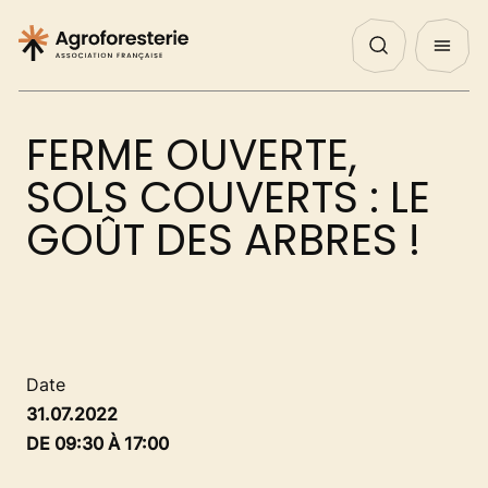
Panneau de gestion des cookies
Nos Actualités
Agenda
English
QUI SOMMES NOUS ?
FERME OUVERTE,
NOS ACTIONS
SOLS COUVERTS : LE
GOÛT DES ARBRES !
PROJETS
DÉCOUVRIR
Date
31.07.2022
AGIR
DE 09:30 À 17:00