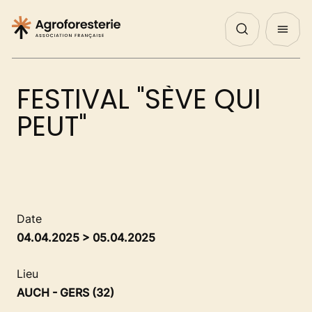
Panneau de gestion des cookies
Nos Actualités
Agenda
English
QUI SOMMES NOUS ?
FESTIVAL "SÈVE QUI
NOS ACTIONS
PEUT"
PROJETS
DÉCOUVRIR
Date
04.04.2025 > 05.04.2025
AGIR
Lieu
AUCH - GERS (32)