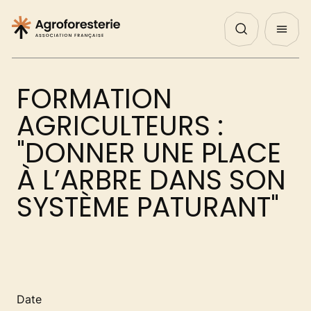
Panneau de gestion des cookies
Nos Actualités
Agenda
English
QUI SOMMES NOUS ?
FORMATION
NOS ACTIONS
AGRICULTEURS :
"DONNER UNE PLACE
PROJETS
À L’ARBRE DANS SON
SYSTÈME PATURANT"
DÉCOUVRIR
AGIR
Date