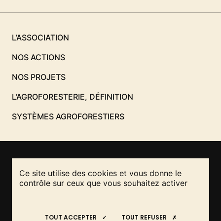
L’ASSOCIATION
NOS ACTIONS
NOS PROJETS
L’AGROFORESTERIE, DÉFINITION
SYSTÈMES AGROFORESTIERS
Ce site utilise des cookies et vous donne le
NOUS CONTACTER
contrôle sur ceux que vous souhaitez activer
RESTEZ INFORMÉS
REJOIGNEZ-NOUS
!
!
Mentions légales
TOUT ACCEPTER
TOUT REFUSER