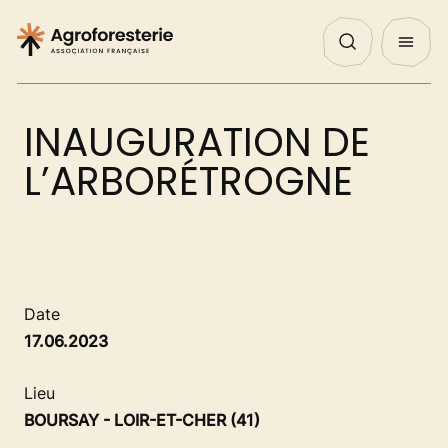
Panneau de gestion des cookies
Nos Actualités
Agenda
English
QUI SOMMES NOUS ?
INAUGURATION DE
NOS ACTIONS
L’ARBORÉTROGNE
PROJETS
DÉCOUVRIR
Date
17.06.2023
AGIR
Lieu
BOURSAY - LOIR-ET-CHER (41)