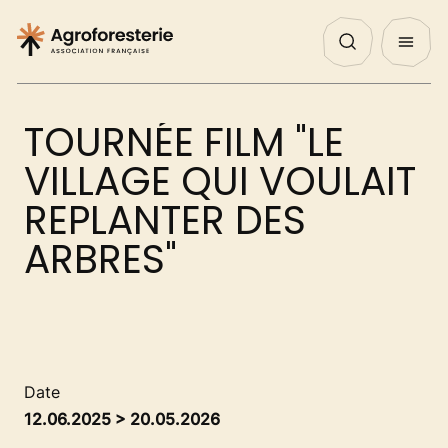
Panneau de gestion des cookies
Nos Actualités
Agenda
English
QUI SOMMES NOUS ?
TOURNÉE FILM "LE
NOS ACTIONS
VILLAGE QUI VOULAIT
REPLANTER DES
PROJETS
ARBRES"
DÉCOUVRIR
AGIR
Date
12.06.2025 > 20.05.2026