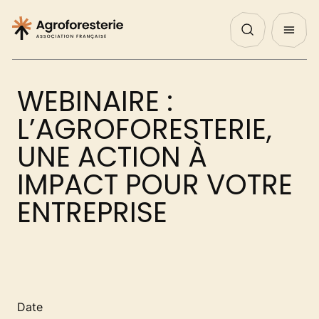
Panneau de gestion des cookies
Nos Actualités
Agenda
English
QUI SOMMES NOUS ?
WEBINAIRE :
NOS ACTIONS
L’AGROFORESTERIE,
UNE ACTION À
PROJETS
IMPACT POUR VOTRE
ENTREPRISE
DÉCOUVRIR
AGIR
Date