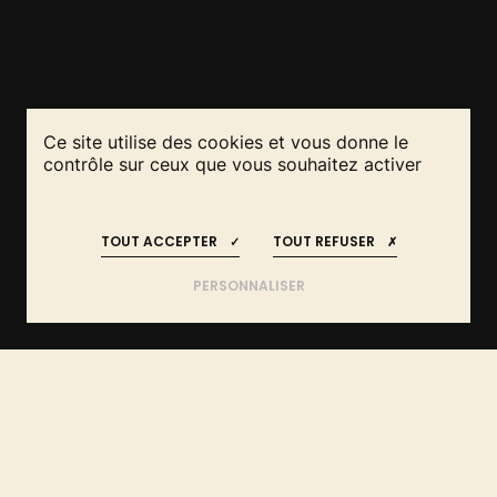
Ce site utilise des cookies et vous donne le
contrôle sur ceux que vous souhaitez activer
RESTEZ INFORMÉS
REJOIGNEZ-NOUS
!
!
DE L'IDÉE AU PROJET :
TOUT ACCEPTER
TOUT REFUSER
FAITES APPEL AUX EXPERTS EN
AUVERGNE-RHÔNE-ALPES
PERSONNALISER
ÊTRE ACCOMPAGNÉ PAR
AUVERGNE-
ACCUEIL
UN TECHNICIEN
RHÔNE-ALPES