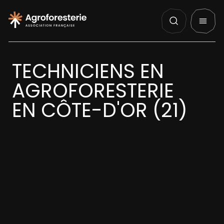
Panneau de gestion des cookies
Nos Actualités
Agenda
English
QUI SOMMES NOUS ?
TECHNICIENS EN
NOS ACTIONS
AGROFORESTERIE
EN CÔTE-D'OR (21)
PROJETS
DÉCOUVRIR
AGIR