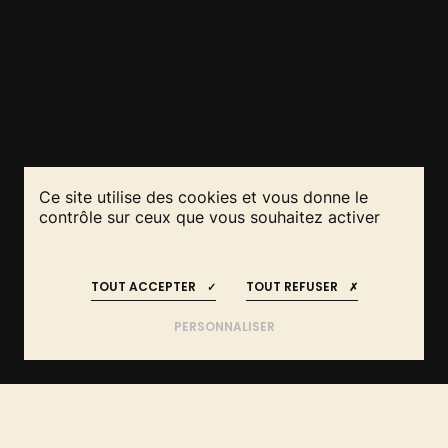
Ce site utilise des cookies et vous donne le
contrôle sur ceux que vous souhaitez activer
RESTEZ INFORMÉS
REJOIGNEZ-NOUS
!
!
DE L'IDÉE AU PROJET :
TOUT ACCEPTER
TOUT REFUSER
FAITES APPEL AUX EXPERTS EN
CÔTE-D'OR
PERSONNALISER
ÊTRE ACCOMPAGNÉ PAR UN
CÔTE-
ACCUEIL
TECHNICIEN
D'OR (21)