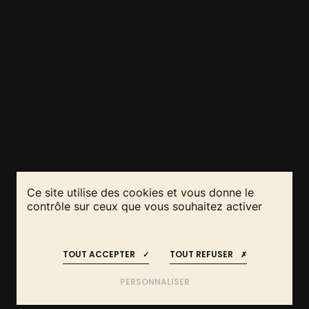
Ce site utilise des cookies et vous donne le
contrôle sur ceux que vous souhaitez activer
RESTEZ INFORMÉS
REJOIGNEZ-NOUS
!
!
DE L'IDÉE AU PROJET :
TOUT ACCEPTER
TOUT REFUSER
FAITES APPEL AUX EXPERTS EN
HAUTE-SAÔNE
PERSONNALISER