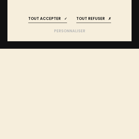
RESTEZ INFORMÉS
REJOIGNEZ-NOUS
!
!
DE L'IDÉE AU PROJET :
TOUT ACCEPTER
TOUT REFUSER
FAITES APPEL AUX EXPERTS
DANS LE VAR
PERSONNALISER
ÊTRE ACCOMPAGNÉ PAR UN
VAR
ACCUEIL
TECHNICIEN
(83)