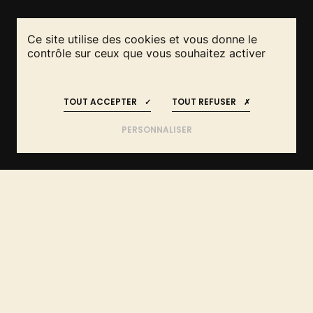
Ce site utilise des cookies et vous donne le
contrôle sur ceux que vous souhaitez activer
RESTEZ INFORMÉS
REJOIGNEZ-NOUS
!
!
DE L'IDÉE AU PROJET :
TOUT ACCEPTER
TOUT REFUSER
FAITES APPEL AUX EXPERTS
DANS LE VAUCLUSE
PERSONNALISER
ÊTRE ACCOMPAGNÉ PAR UN
VAUCLUSE
ACCUEIL
TECHNICIEN
(84)